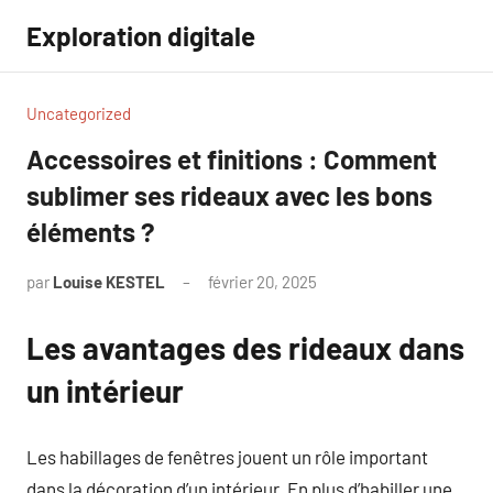
Aller
Exploration digitale
au
contenu
Uncategorized
Accessoires et finitions : Comment
sublimer ses rideaux avec les bons
éléments ?
par
Louise KESTEL
février 20, 2025
Aucun
commentaire
Les avantages des rideaux dans
un intérieur
Les habillages de fenêtres jouent un rôle important
dans la décoration d’un intérieur. En plus d’habiller une