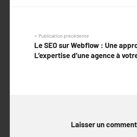
Navigation
Publication précédente
Le SEO sur Webflow : Une appro
de
L’expertise d’une agence à votr
l’article
Laisser un comment