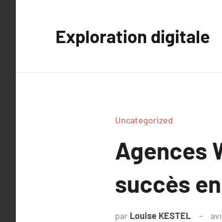
Aller
au
Exploration digitale
contenu
Uncategorized
Agences W
succès en 
par
Louise KESTEL
avr