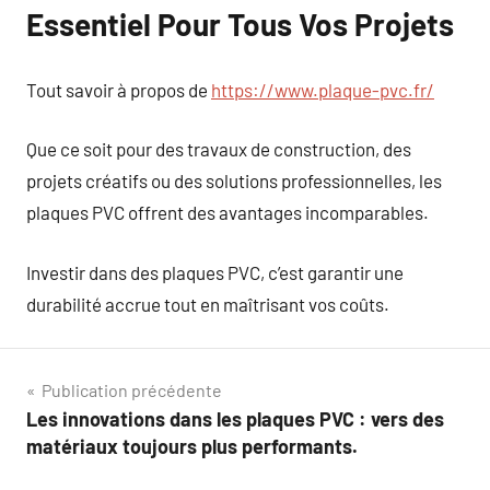
Essentiel Pour Tous Vos Projets
Tout savoir à propos de
https://www.plaque-pvc.fr/
Que ce soit pour des travaux de construction, des
projets créatifs ou des solutions professionnelles, les
plaques PVC offrent des avantages incomparables.
Investir dans des plaques PVC, c’est garantir une
durabilité accrue tout en maîtrisant vos coûts.
Navigation
Publication précédente
Les innovations dans les plaques PVC : vers des
de
matériaux toujours plus performants.
l’article