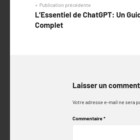
Navigation
Publication précédente
L’Essentiel de ChatGPT: Un Gui
de
Complet
l’article
Laisser un comment
Votre adresse e-mail ne sera p
Commentaire
*