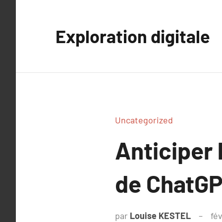
Aller
au
Exploration digitale
contenu
Uncategorized
Anticiper 
de ChatG
par
Louise KESTEL
fév