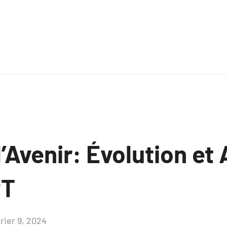
l’Avenir: Évolution e
PT
rier 9, 2024
Aucun