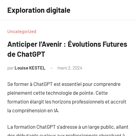
Aller
Exploration digitale
au
contenu
Uncategorized
Anticiper l’Avenir : Évolutions Futures
de ChatGPT
par
Louise KESTEL
mars 2, 2024
Aucun
commentaire
Se former à ChatGPT est essentiel pour comprendre
pleinement cette technologie de pointe. Cette
formation élargit les horizons professionnels et accroît
la compréhension en IA.
La formation ChatGPT s’adresse à un large public, allant
des débutants curieux aux professionnels cherchant à