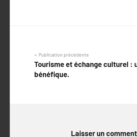
Navigation
Publication précédente
Tourisme et échange culturel : 
de
bénéfique.
l’article
Laisser un comment