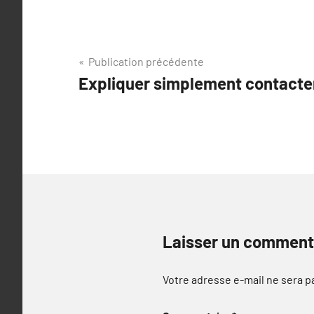
Navigation
Publication précédente
Expliquer simplement contact
de
l’article
Laisser un comment
Votre adresse e-mail ne sera p