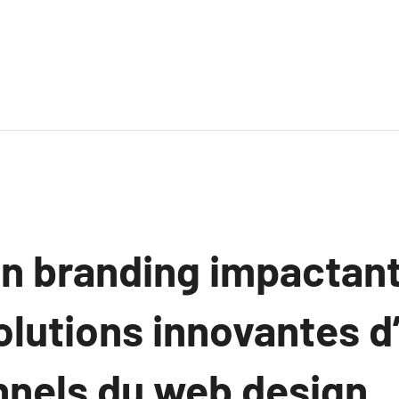
un branding impactant
olutions innovantes d
nnels du web design