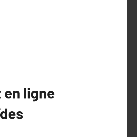
 en ligne
’des