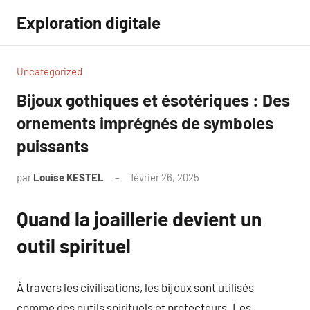
Aller
Exploration digitale
au
contenu
Uncategorized
Bijoux gothiques et ésotériques : Des
ornements imprégnés de symboles
puissants
par
Louise KESTEL
février 26, 2025
Aucun
commentaire
Quand la joaillerie devient un
outil spirituel
À travers les civilisations, les bijoux sont utilisés
comme des outils spirituels et protecteurs. Les