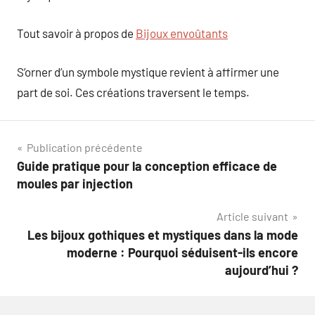
Tout savoir à propos de
Bijoux envoûtants
S’orner d’un symbole mystique revient à affirmer une
part de soi. Ces créations traversent le temps.
Navigation
Publication précédente
Guide pratique pour la conception efficace de
de
moules par injection
l’article
Article suivant
Les bijoux gothiques et mystiques dans la mode
moderne : Pourquoi séduisent-ils encore
aujourd’hui ?