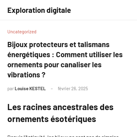
Aller
Exploration digitale
au
contenu
Uncategorized
Bijoux protecteurs et talismans
énergétiques : Comment utiliser les
ornements pour canaliser les
vibrations ?
par
Louise KESTEL
février 26, 2025
Aucun
commentaire
Les racines ancestrales des
ornements ésotériques
Depuis l’Antiquité, les bijoux ne sont pas de simples