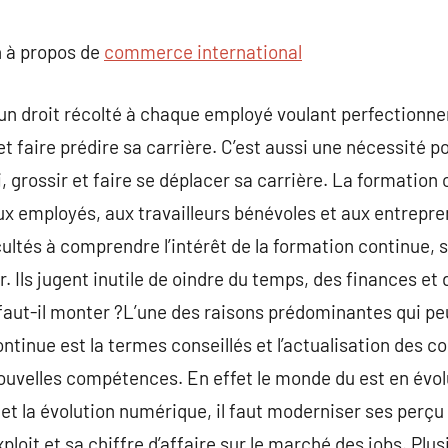
commentaire
 à propos de
commerce international
 un droit récolté à chaque employé voulant perfectionne
et faire prédire sa carrière. C’est aussi une nécessité po
 grossir et faire se déplacer sa carrière. La formation 
ux employés, aux travailleurs bénévoles et aux entrepr
icultés à comprendre l’intérêt de la formation continue, 
er. Ils jugent inutile de oindre du temps, des finances et
faut-il monter ?L’une des raisons prédominantes qui peu
ntinue est la termes conseillés et l’actualisation des 
 nouvelles compétences. En effet le monde du est en évol
 et la évolution numérique, il faut moderniser ses perç
ploit et sa chiffre d’affaire sur le marché des jobs. Plu