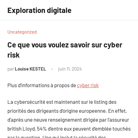
Aller
Exploration digitale
au
contenu
Uncategorized
Ce que vous voulez savoir sur cyber
risk
par
Louise KESTEL
juin 11, 2024
Aucun
commentaire
Plus d’informations à propos de
cyber risk
La cybersécurité est maintenant sur le listing des
priorités des dirigeants d’origine europeenne. En effet,
d’après une neuve renseignement dirigée par l’assureur
british Lloyd, 54% d’entre eux peuvent d’emblée touchés
par la question. Une qui inclut la sécurité des