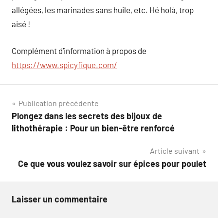
allégées, les marinades sans huile, etc. Hé holà, trop
aisé !
Complément d’information à propos de
https://www.spicyfique.com/
Navigation
Publication précédente
Plongez dans les secrets des bijoux de
de
lithothérapie : Pour un bien-être renforcé
l’article
Article suivant
Ce que vous voulez savoir sur épices pour poulet​
Laisser un commentaire