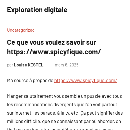
Aller
Exploration digitale
au
contenu
Uncategorized
Ce que vous voulez savoir sur
https://www.spicyfique.com/
par
Louise KESTEL
mars 6, 2025
Aucun
commentaire
Ma source à propos de
https://www.spicyfique.com/
Manger salutairement vous semble un puzzle avec tous
les recommandations divergents que l’on voit partout
sur internet, les parade, à la tv, etc. Ça peut signifier des
millions difficile, que ne connaissant par où aborder, on
finit par ne rien faire. pour débuter, organisez-vous.