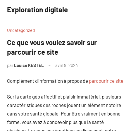
Aller
Exploration digitale
au
contenu
Uncategorized
Ce que vous voulez savoir sur
parcourir ce site
par
Louise KESTEL
avril 9, 2024
Aucun
commentaire
Complément d’information à propos de
parcourir ce site
Sur la carte géo affectif et plaisir immatériel, plusieurs
caractéristiques des roches jouent un élément notoire
dans votre santé globale. Pour être vraiment en bonne
forme, vous avez à concevoir plus que la santé
physique. Lorsque vos émotions se dissolvent, votre