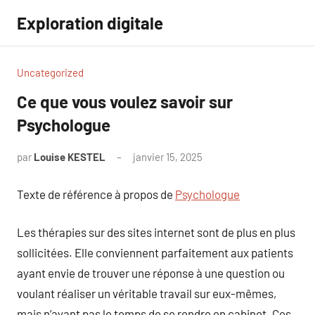
Aller
Exploration digitale
au
contenu
Uncategorized
Ce que vous voulez savoir sur
Psychologue
par
Louise KESTEL
janvier 15, 2025
Aucun
commentaire
Texte de référence à propos de
Psychologue
Les thérapies sur des sites internet sont de plus en plus
sollicitées. Elle conviennent parfaitement aux patients
ayant envie de trouver une réponse à une question ou
voulant réaliser un véritable travail sur eux-mêmes,
mais n’ayant pas le temps de se rendre en cabinet. Ces