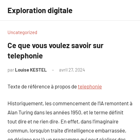
Aller
Exploration digitale
au
contenu
Uncategorized
Ce que vous voulez savoir sur
telephonie
par
Louise KESTEL
avril 27, 2024
Aucun
commentaire
Texte de référence à propos de
telephonie
Historiquement, les commencement de l’IA remontent à
Alan Turing dans les années 1950, et le terme définit
tout dire et ne rien dire. En effet, dans l’imaginaire
commun, lorsqu’on traite d’intelligence embarrassée,
on désigne par là un programme qui peut réaliser des