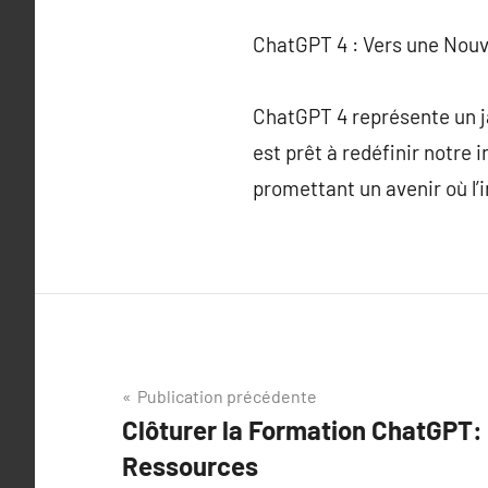
ChatGPT 4 : Vers une Nouve
ChatGPT 4 représente un jal
est prêt à redéfinir notre 
promettant un avenir où l’i
Navigation
Publication précédente
Clôturer la Formation ChatGPT
de
Ressources
l’article