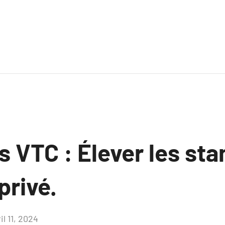
 VTC : Élever les st
privé.
il 11, 2024
Aucun