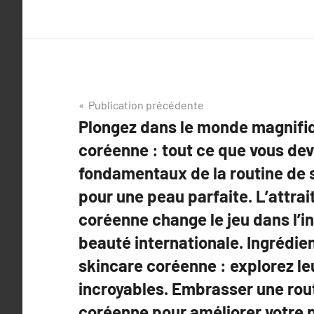
Navigation
Publication précédente
Plongez dans le monde magnifiq
de
coréenne : tout ce que vous dev
l’article
fondamentaux de la routine de 
pour une peau parfaite. L’attrai
coréenne change le jeu dans l’in
beauté internationale. Ingrédien
skincare coréenne : explorez le
incroyables. Embrasser une rou
coréenne pour améliorer votre 