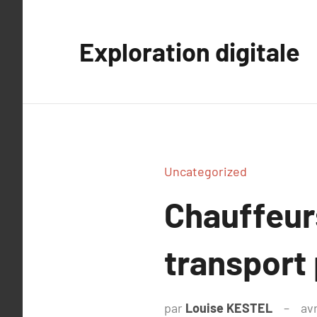
Aller
au
Exploration digitale
contenu
Uncategorized
Chauffeurs
transport 
par
Louise KESTEL
avr