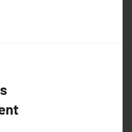
es
ent