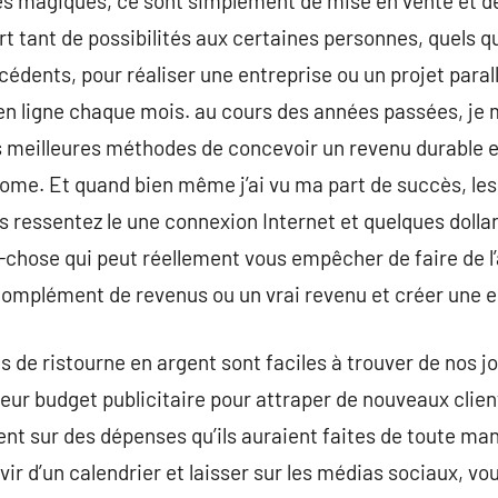
s magiques, ce sont simplement de mise en vente et des
vert tant de possibilités aux certaines personnes, quels qu
édents, pour réaliser une entreprise ou un projet parall
 en ligne chaque mois. au cours des années passées, je
 meilleures méthodes de concevoir un revenu durable en
ome. Et quand bien même j’ai vu ma part de succès, les
ous ressentez le une connexion Internet et quelques doll
nd-chose qui peut réellement vous empêcher de faire de 
 complément de revenus ou un vrai revenu et créer une e
ns de ristourne en argent sont faciles à trouver de nos jo
leur budget publicitaire pour attraper de nouveaux client
ent sur des dépenses qu’ils auraient faites de toute ma
ir d’un calendrier et laisser sur les médias sociaux, vo