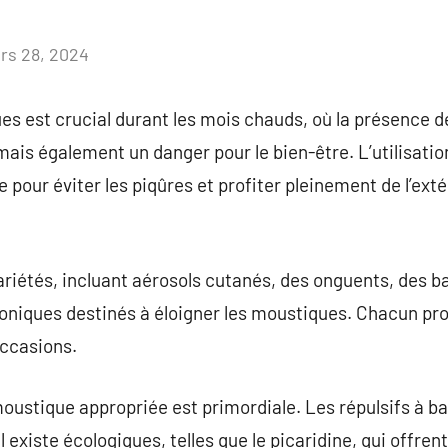
rs 28, 2024
Aucun
commentaire
es est crucial durant les mois chauds, où la présence de
mais également un danger pour le bien-être. L’utilisati
 pour éviter les piqûres et profiter pleinement de l’ext
ariétés, incluant aérosols cutanés, des onguents, des b
troniques destinés à éloigner les moustiques. Chacun p
occasions.
moustique appropriée est primordiale. Les répulsifs à 
il existe écologiques, telles que le picaridine, qui offre