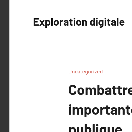
Aller
au
Exploration digitale
contenu
Uncategorized
Combattre
important
publique