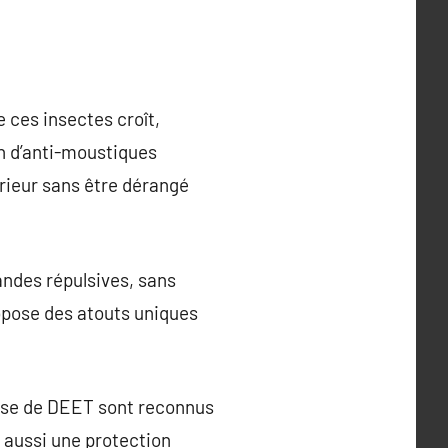
 ces insectes croît,
on d’anti-moustiques
érieur sans être dérangé
andes répulsives, sans
ropose des atouts uniques
base de DEET sont reconnus
nt aussi une protection