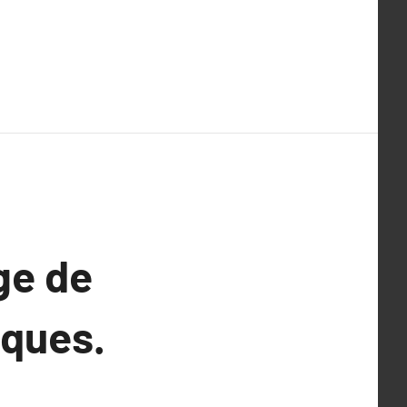
ge de
iques.