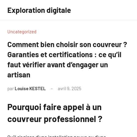
Aller
Exploration digitale
au
contenu
Uncategorized
Comment bien choisir son couvreur ?
Garanties et certifications : ce qu’il
faut vérifier avant d’engager un
artisan
par
Louise KESTEL
avril 9, 2025
Aucun
commentaire
Pourquoi faire appel à un
couvreur professionnel ?
Qu’il s’agisse d’une installation neuve ou d’une