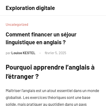
Aller
Exploration digitale
au
contenu
Uncategorized
Comment financer un séjour
linguistique en anglais ?
par
Louise KESTEL
février 5, 2025
Aucun
commentaire
Pourquoi apprendre l’anglais à
l’étranger ?
Maîtriser l’anglais est un atout essentiel dans un monde
globalisé. Les exercices théoriques sont une base
solide, mais pratiquer au quotidien dans un pays