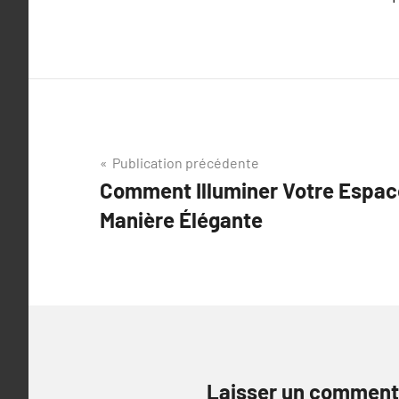
Navigation
Publication précédente
Comment Illuminer Votre Espac
de
Manière Élégante
l’article
Laisser un comment