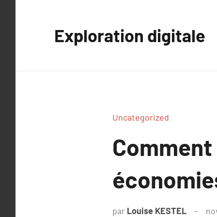
Aller
au
Exploration digitale
contenu
Uncategorized
Comment l
économies
par
Louise KESTEL
no