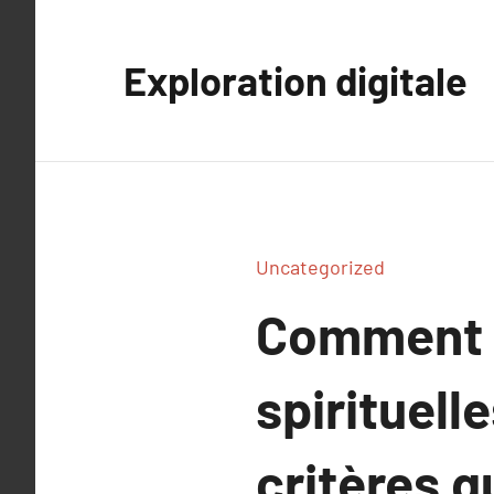
Aller
au
Exploration digitale
contenu
Uncategorized
Comment l
spirituell
critères q