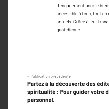
d’engagement pour le bien-ê
accessible à tous, tout en
actuels. Grâce à leur trava
quotidienne.
Navigation
Publication précédente
Partez à la découverte des édit
de
spiritualité : Pour guider votr
l’article
personnel.