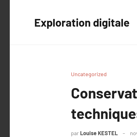
Aller
au
Exploration digitale
contenu
Uncategorized
Conservat
technique
par
Louise KESTEL
no