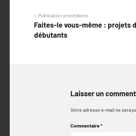
Navigation
Publication précédente
Faites-le vous-même : projets 
de
débutants
l’article
Laisser un comment
Votre adresse e-mail ne sera p
Commentaire
*