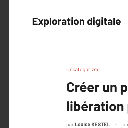
Aller
au
Exploration digitale
contenu
Uncategorized
Créer un p
libératio
par
Louise KESTEL
jui