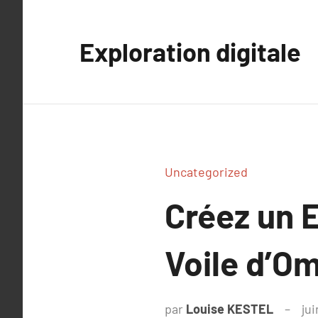
Aller
au
Exploration digitale
contenu
Uncategorized
Créez un 
Voile d’O
par
Louise KESTEL
jui