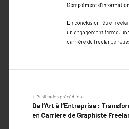
Complément d’information
En conclusion, être freela
un engagement ferme, un tal
carrière de freelance réus
Navigation
Publication précédente
De l’Art à l’Entreprise : Transf
de
en Carrière de Graphiste Freel
l’article