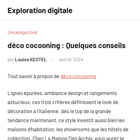
Aller
Exploration digitale
au
contenu
Uncategorized
déco cocooning : Quelques conseils
par
Louise KESTEL
avril 8, 2024
Aucun
commentaire
Tout savoir à propos de
déco cocooning
Lignes épurées, ambiance design et rangements
astucieux, ces trois critères définissent le look de
décoration à l’italienne. dès le top de la grande
tendance maintenant, ce style investit aussi bien les
maisons d’habitation, les showrooms que les hôtels de
collection. Chez La Maison Des Archis, vous aurez le