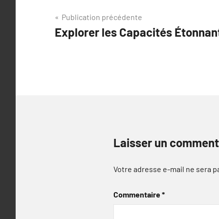
Navigation
Publication précédente
Explorer les Capacités Étonna
de
l’article
Laisser un comment
Votre adresse e-mail ne sera p
Commentaire
*