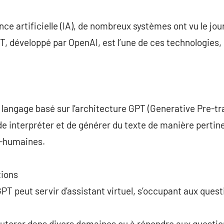
commentaire
ence artificielle (IA), de nombreux systèmes ont vu le jo
T, développé par OpenAI, est l’une de ces technologies,
langage basé sur l’architecture GPT (Generative Pre-tr
 de interpréter et de générer du texte de manière pertin
i-humaines.
tions
PT peut servir d’assistant virtuel, s’occupant aux questi
 tutorer dans divers domaines ou à répondre aux questio