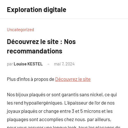
Aller
Exploration digitale
au
contenu
Uncategorized
Découvrez le site : Nos
recommandations
par
Louise KESTEL
mai 7, 2024
Aucun
commentaire
Plus d’infos à propos de
Découvrez le site
Nos bijoux plaqués or sont garantis sans nickel, ce qui
les rend hypoallergéniques. L’épaisseur de l’or de nos
joyaux plaqués or change entre 3 et 5 microns et les
plaquages sont accomplies chez nous. par ailleurs,
pour vous assurer une longue look, tous les placages de