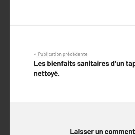
Navigation
Publication précédente
Les bienfaits sanitaires d’un ta
de
nettoyé.
l’article
Laisser un comment