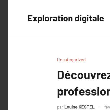
Aller
au
Exploration digitale
contenu
Uncategorized
Découvrez
profession
par
Louise KESTEL
fé