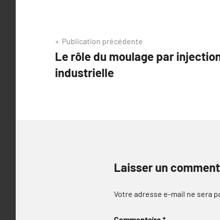
Navigation
Publication précédente
Le rôle du moulage par injection
de
industrielle
l’article
Laisser un comment
Votre adresse e-mail ne sera p
Commentaire
*