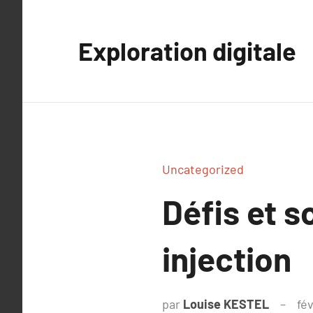
Aller
au
Exploration digitale
contenu
Uncategorized
Défis et s
injection
par
Louise KESTEL
fé