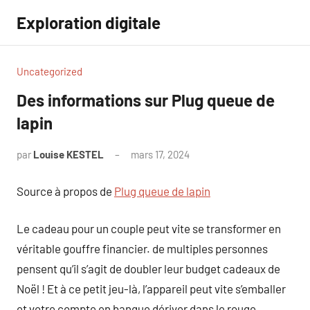
Aller
Exploration digitale
au
contenu
Uncategorized
Des informations sur Plug queue de
lapin
par
Louise KESTEL
mars 17, 2024
Aucun
commentaire
Source à propos de
Plug queue de lapin
Le cadeau pour un couple peut vite se transformer en
véritable gouffre financier. de multiples personnes
pensent qu’il s’agit de doubler leur budget cadeaux de
Noël ! Et à ce petit jeu-là, l’appareil peut vite s’emballer
et votre compte en banque dériver dans le rouge.