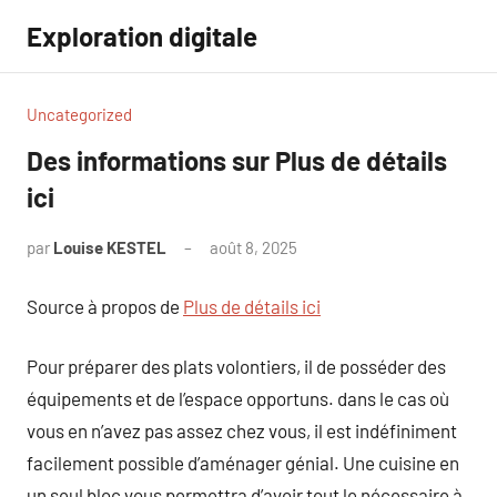
Aller
Exploration digitale
au
contenu
Uncategorized
Des informations sur Plus de détails
ici
par
Louise KESTEL
août 8, 2025
Aucun
commentaire
Source à propos de
Plus de détails ici
Pour préparer des plats volontiers, il de posséder des
équipements et de l’espace opportuns. dans le cas où
vous en n’avez pas assez chez vous, il est indéfiniment
facilement possible d’aménager génial. Une cuisine en
un seul bloc vous permettra d’avoir tout le nécessaire à