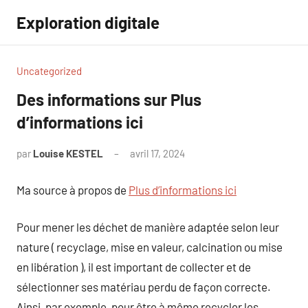
Aller
Exploration digitale
au
contenu
Uncategorized
Des informations sur Plus
d’informations ici
par
Louise KESTEL
avril 17, 2024
Aucun
commentaire
Ma source à propos de
Plus d’informations ici
Pour mener les déchet de manière adaptée selon leur
nature ( recyclage, mise en valeur, calcination ou mise
en libération ), il est important de collecter et de
sélectionner ses matériau perdu de façon correcte.
Ainsi, par exemple, pour être à même recycler les