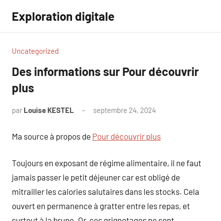
Aller
Exploration digitale
au
contenu
Uncategorized
Des informations sur Pour découvrir
plus
par
Louise KESTEL
septembre 24, 2024
Aucun
commentaire
Ma source à propos de
Pour découvrir plus
Toujours en exposant de régime alimentaire, il ne faut
jamais passer le petit déjeuner car est obligé de
mitrailler les calories salutaires dans les stocks. Cela
ouvert en permanence à gratter entre les repas, et
surtout à la brune. Or, ces grignotages ne sont