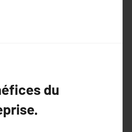
néfices du
eprise.