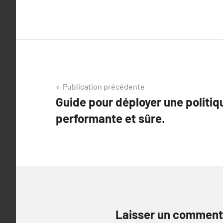
Navigation
Publication précédente
Guide pour déployer une politi
de
performante et sûre.
l’article
Laisser un comment