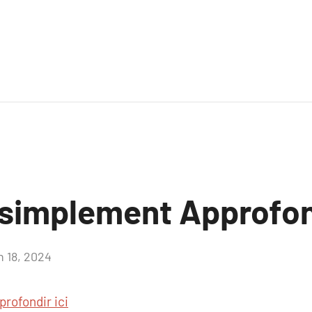
 simplement Approfond
n 18, 2024
Aucun
commentaire
profondir ici