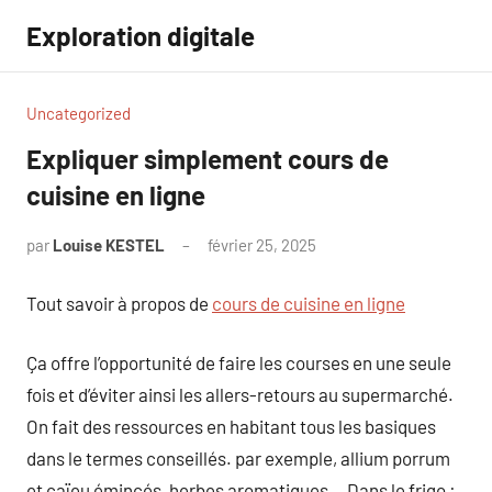
Aller
Exploration digitale
au
contenu
Uncategorized
Expliquer simplement cours de
cuisine en ligne
par
Louise KESTEL
février 25, 2025
Aucun
commentaire
Tout savoir à propos de
cours de cuisine en ligne
Ça offre l’opportunité de faire les courses en une seule
fois et d’éviter ainsi les allers-retours au supermarché.
On fait des ressources en habitant tous les basiques
dans le termes conseillés. par exemple, allium porrum
et caïeu émincés, herbes aromatiques… Dans le frigo :