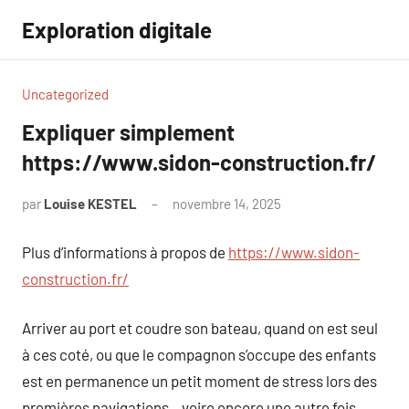
Aller
Exploration digitale
au
contenu
Uncategorized
Expliquer simplement
https://www.sidon-construction.fr/
par
Louise KESTEL
novembre 14, 2025
Aucun
commentaire
Plus d’informations à propos de
https://www.sidon-
construction.fr/
Arriver au port et coudre son bateau, quand on est seul
à ces coté, ou que le compagnon s’occupe des enfants
est en permanence un petit moment de stress lors des
premières navigations…voire encore une autre fois.