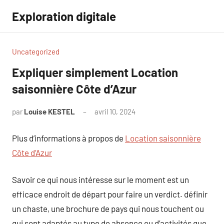
Aller
Exploration digitale
au
contenu
Uncategorized
Expliquer simplement Location
saisonnière Côte d’Azur
par
Louise KESTEL
avril 10, 2024
Aucun
commentaire
Plus d’informations à propos de
Location saisonnière
Côte d’Azur
Savoir ce qui nous intéresse sur le moment est un
efficace endroit de départ pour faire un verdict. définir
un chaste, une brochure de pays qui nous touchent ou
qui sont adaptés au type de absence ou d’activités que