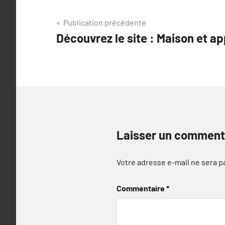
Navigation
Publication précédente
Découvrez le site : Maison et 
de
l’article
Laisser un comment
Votre adresse e-mail ne sera p
Commentaire
*