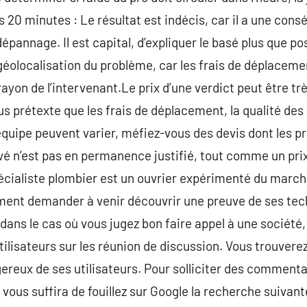
s 20 minutes : Le résultat est indécis, car il a une con
épannage. Il est capital, d’expliquer le basé plus que pos
 géolocalisation du problème, car les frais de déplaceme
 rayon de l’intervenant.Le prix d’une verdict peut être t
us prétexte que les frais de déplacement, la qualité des
équipe peuvent varier, méfiez-vous des devis dont les pr
evé n’est pas en permanence justifié, tout comme un prix
pécialiste plombier est un ouvrier expérimenté du marché
t demander à venir découvrir une preuve de ses techn
dans le cas où vous jugez bon faire appel à une société, i
 utilisateurs sur les réunion de discussion. Vous trouve
reux de ses utilisateurs. Pour solliciter des commenta
l vous suffira de fouillez sur Google la recherche suivan