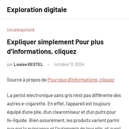
Aller
Exploration digitale
au
contenu
Uncategorized
Expliquer simplement Pour plus
d’informations, cliquez
par
Louise KESTEL
octobre 17, 2024
Aucun
commentaire
Source à propos de
Pour plus d’informations, cliquez
La perlot electronique sans gris n’est pas différente des
autres e-cigarette. En effet, l’appareil est toujours
équipé d’une pile, d’un clearomiseur et d’un puits pour
l’e-liquide. Bien assurément, les produits varient parmi
eux par la puissance et l’autonomie de leur pile, et aussi