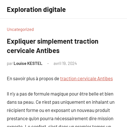
Aller
Exploration digitale
au
contenu
Uncategorized
Expliquer simplement traction
cervicale Antibes
par
Louise KESTEL
avril 19, 2024
Aucun
commentaire
En savoir plus à propos de
traction cervicale Antibes
Il n’y a pas de formule magique pour être belle et bien
dans sa peau. Ce n’est pas uniquement en inhalant un
récipient forme ou en exposant un nouveau produit
prestance qu’on pourra nécessairement dire mission
experte. Le confort, c’est dans un premier temps un