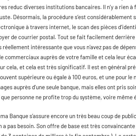
res reduc diverses institutions bancaires. Il n’y a rien à 
juste. Désormais, la procédure s’est considérablement s
ectronique à travers internet, le scan des pièces d’identi
yer de courrier postal. Tout se fait facilement derrière
s réellement intéressante que vous n’avez pas de dépen
e commerciaux auprès de votre famille et cela leur éca
r cela, et cela est très significatif. Il est en général p
 souvent supérieure ou égale à 100 euros, et une pour le
ages auprès d’une seule banque, mais elles ont pris soi
 que personne ne profite trop du système, voire même é
ama Banque s’assure encore un très beau coup de public
en a pas besoin. Son offre de base est très convaincante
 de 3 centaines de milliers à la fin septembre ). La carte