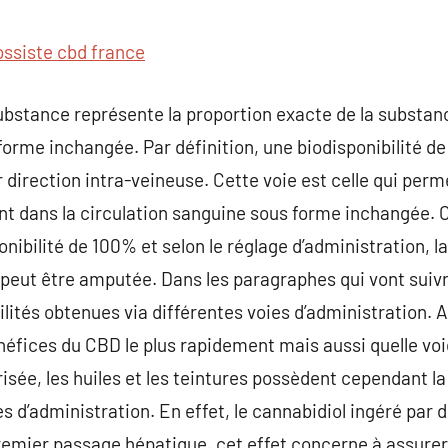
commentaire
ossiste cbd france
substance représente la proportion exacte de la substan
forme inchangée. Par définition, une biodisponibilité d
direction intra-veineuse. Cette voie est celle qui per
nt dans la circulation sanguine sous forme inchangée. 
nibilité de 100% et selon le réglage d’administration, l
 peut être amputée. Dans les paragraphes qui vont suiv
ilités obtenues via différentes voies d’administration. A
néfices du CBD le plus rapidement mais aussi quelle voie
risée, les huiles et les teintures possèdent cependant la 
es d’administration. En effet, le cannabidiol ingéré par d
premier passage hépatique. cet effet concerne à assure