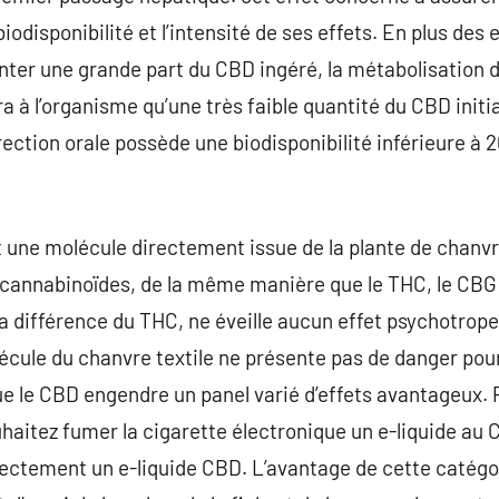
biodisponibilité et l’intensité de ses effets. En plus des
er une grande part du CBD ingéré, la métabolisation du
a à l’organisme qu’une très faible quantité du CBD initi
irection orale possède une biodisponibilité inférieure à
 une molécule directement issue de la plante de chanvr
es cannabinoïdes, de la même manière que le THC, le CB
la différence du THC, ne éveille aucun effet psychotrope. 
écule du chanvre textile ne présente pas de danger pour 
que le CBD engendre un panel varié d’effets avantageux. P
ouhaitez fumer la cigarette électronique un e-liquide au
tement un e-liquide CBD. L’avantage de cette catégorie