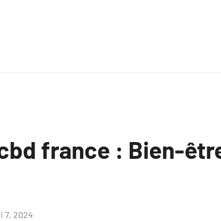
cbd france : Bien-êtr
i 7, 2024
Aucun