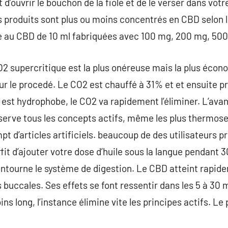
fit d’ouvrir le bouchon de la fiole et de le verser dans vot
s produits sont plus ou moins concentrés en CBD selon 
de au CBD de 10 ml fabriquées avec 100 mg, 200 mg, 50
CO2 supercritique est la plus onéreuse mais la plus éco
ur le procedé. Le CO2 est chauffé à 31% et et ensuite pr
 est hydrophobe, le CO2 va rapidement l’éliminer. L’av
éserve tous les concepts actifs, même les plus thermosen
 d’articles artificiels. beaucoup de des utilisateurs pr
uffit d’ajouter votre dose d’huile sous la langue pendant
ontourne le système de digestion. Le CBD atteint rapid
ccales. Ses effets se font ressentir dans les 5 à 30 m
s long, l’instance élimine vite les principes actifs. Le p