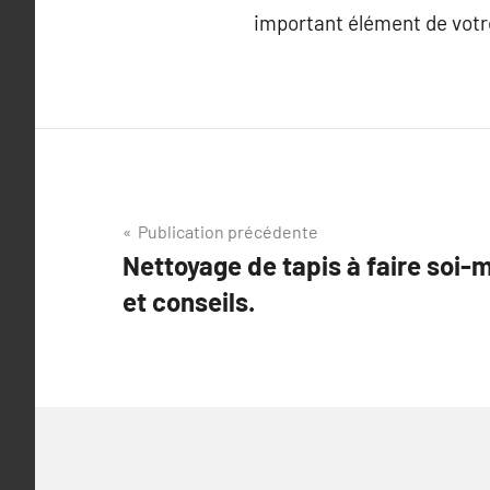
important élément de votre
Navigation
Publication précédente
Nettoyage de tapis à faire soi
de
et conseils.
l’article